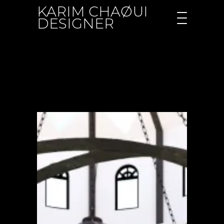
KARIM CHAØUI
DESIGNER