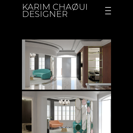
KARIM CHAØUI
DESIGNER