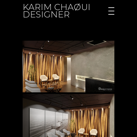
KARIM CHAØUI
DESIGNER