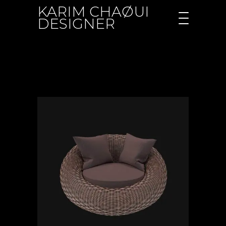
KARIM CHAØUI
DESIGNER