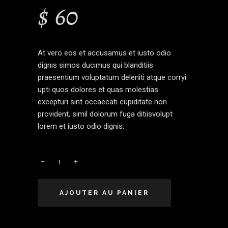
$
60
At vero eos et accusamus et iusto odio
dignis simos ducimus qui blanditiis
praesentium voluptatum deleniti atque corryi
upti quos dolores et quas molestias
excepturi sint occaecati cupiditate non
provident, simil dolorum fuga ditiisvolupt
lorem et iusto odio dignis.
Beanbag
quantity
AJOUTER AU PANIER